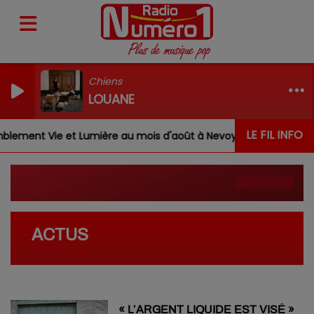
Chiens
LOUANE
LE FIL INFO
ement Vie et Lumière au mois d'août à Nevoy
Louis, G
ACTUS
« L’ARGENT LIQUIDE EST VISÉ »