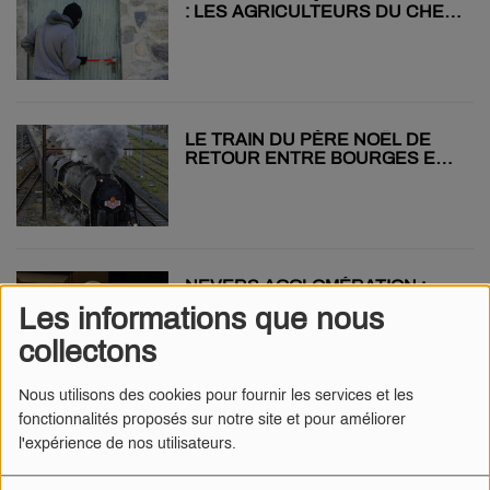
: LES AGRICULTEURS DU CHER
VICTIMES DE VOLS
LE TRAIN DU PÈRE NOËL DE
RETOUR ENTRE BOURGES ET
NEVERS !
NEVERS AGGLOMÉRATION :
ALERTE AUX FAUSSES VISITES
Les informations que nous
À DOMICILE
collectons
Nous utilisons des cookies pour fournir les services et les
fonctionnalités proposés sur notre site et pour améliorer
500ÈME ÉDITION DES FOIRES
l'expérience de nos utilisateurs.
D’ORVAL ! QUEL EST LE
PROGRAMME ?