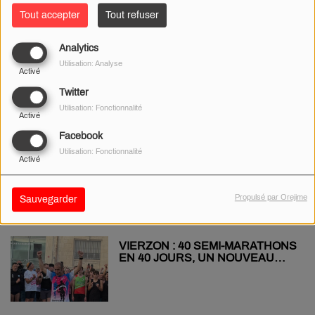
Tout accepter
Tout refuser
Analytics
LE CONSEIL DÉPARTEMENTAL
Utilisation: Analyse
« SUSPEND SA DÉCISION » DE
Activé
FERMER LE COLLÈGE DU
CHÂTELET
Twitter
Utilisation: Fonctionnalité
Activé
Facebook
INTERVIEW - UN BERRUYER
Utilisation: Fonctionnalité
Activé
DANS « LA FRANCE A UN
INCROYABLE TALENT »
Propulsé par Orejime
Sauvegarder
VIERZON : 40 SEMI-MARATHONS
EN 40 JOURS, UN NOUVEAU
RECORD DU MONDE POUR LA
BONNE CAUSE !