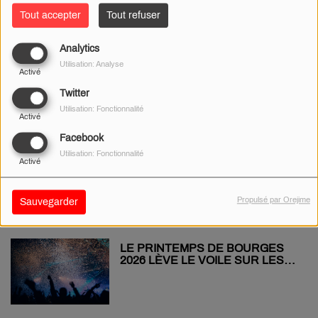
Tout accepter
Tout refuser
Analytics
ATTENTATS DU 13 NOVEMBRE :
Utilisation: Analyse
UN HOMMAGE AUX VICTIMES
Activé
DEVANT LA MAIRIE DE NEVERS
Twitter
Utilisation: Fonctionnalité
Activé
Facebook
UN BÉBÉ GIRAFE EST NÉ AU
Utilisation: Fonctionnalité
Activé
PAL, UNE PREMIÈRE DEPUIS 14
ANS !
Propulsé par Orejime
Sauvegarder
LE PRINTEMPS DE BOURGES
2026 LÈVE LE VOILE SUR LES
PREMIERS NOMS !