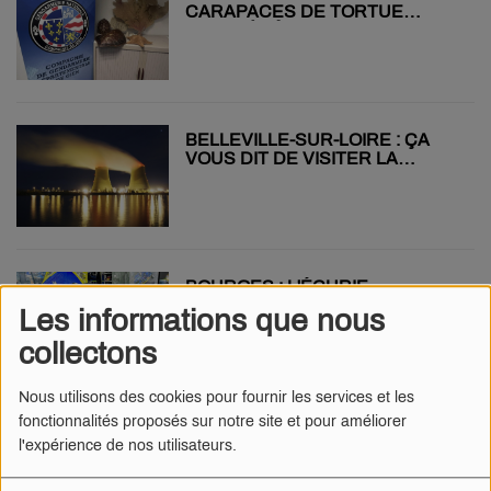
CARAPACES DE TORTUE
STOPPÉE À GIEN
BELLEVILLE-SUR-LOIRE : ÇA
VOUS DIT DE VISITER LA
CENTRALE DE NUIT ?
BOURGES : L'ÉCURIE
SIGNATURE ORGANISE UN «
Les informations que nous
VIDE-ATELIER » À AVARICUM
collectons
Nous utilisons des cookies pour fournir les services et les
fonctionnalités proposés sur notre site et pour améliorer
COLÈRE DES AGRICULTEURS :
l'expérience de nos utilisateurs.
UNE ACTION PRÉVUE LE 24
NOVEMBRE À VIERZON, AU
PÉAGE DE L’A20