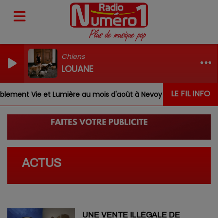
Chiens
LOUANE
LE FIL INFO
ement Vie et Lumière au mois d'août à Nevoy
Louis, Ga
ACTUS
UNE VENTE ILLÉGALE DE