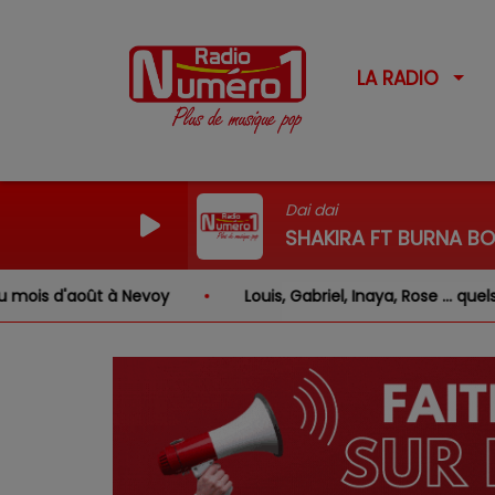
LA RADIO
Dai dai
SHAKIRA FT BURNA BO
s d'août à Nevoy
Louis, Gabriel, Inaya, Rose … quels s