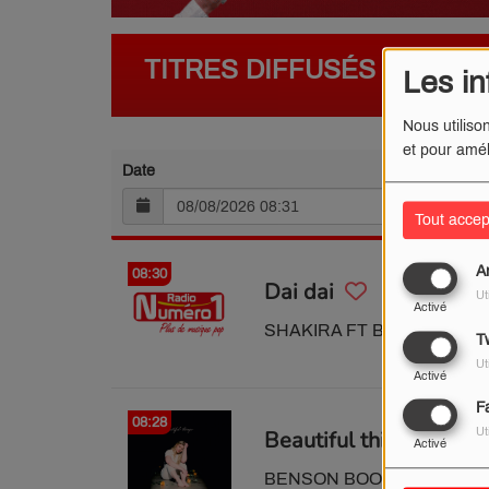
TITRES DIFFUSÉS
Les in
Nous utiliso
et pour amél
Date
Tout accep
A
08:30
Dai dai
Ut
Activé
SHAKIRA FT BURNA BOY
Tw
Ut
Activé
F
08:28
Ut
Beautiful things
Activé
BENSON BOONE