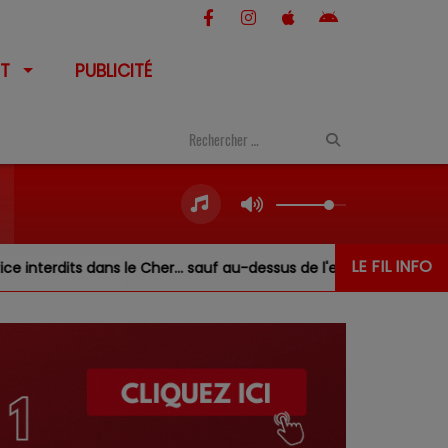
T
PUBLICITÉ
LE FIL INFO
interdits dans le Cher… sauf au-dessus de l'eau
Risque in