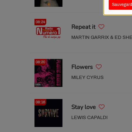
Sauvegard
08:24
Repeat it
MARTIN GARRIX & ED SH
08:20
Flowers
MILEY CYRUS
08:16
Stay love
LEWIS CAPALDI