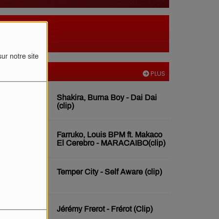
ur notre site
VIDÉOS
PLUS
Shakira, Burna Boy - Dai Dai
(clip)
Farruko, Louis BPM ft. Makaco
El Cerebro - MARACAIBO(clip)
Temper City - Self Aware (clip)
Jérémy Frerot - Frérot (Clip)