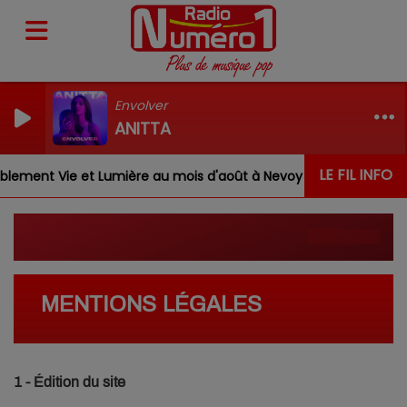
Envolver
ANITTA
LE FIL INFO
ment Vie et Lumière au mois d'août à Nevoy
Louis, Gab
MENTIONS LÉGALES
1 - Édition du site