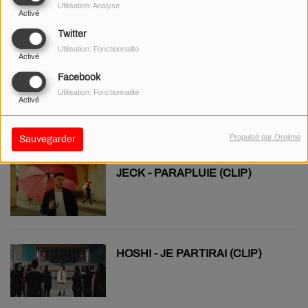
Utilisation: Analyse
BENSON BOONE - BEAUTIFUL
Activé
THINGS (CLIP)
Twitter
Utilisation: Fonctionnalité
Activé
Facebook
LOREEN - IS IT LOVE (CLIP)
Utilisation: Fonctionnalité
Activé
Propulsé par Orejime
Sauvegarder
JECK - PARAPLUIE (CLIP)
HOSHI - JE PARTIRAI (CLIP)