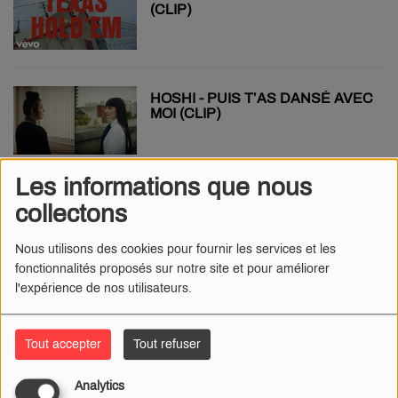
(CLIP)
HOSHI - PUIS T’AS DANSÉ AVEC
MOI (CLIP)
Les informations que nous
VIANNEY, KENDJI, SOPRANO -
collectons
JE SUIS FOU (CLIP)
Nous utilisons des cookies pour fournir les services et les
fonctionnalités proposés sur notre site et pour améliorer
l'expérience de nos utilisateurs.
JUNGELI FT. IMEN ES - PETIT
GÉNIE (CLIP)
Tout accepter
Tout refuser
Analytics