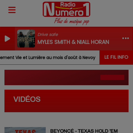
Drive safe
MYLES SMITH & NIALL HORAN
LE FIL INFO
ent Vie et Lumière au mois d'août à Nevoy
Louis, Gab
VIDÉOS
BEYONCÉ - TEXAS HOLD 'EM