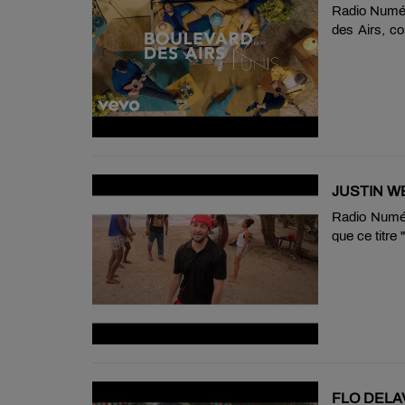
Radio Numér
des Airs, co
revisite son
JUSTIN WE
Radio Numéro
que ce titre
sa côte de 
numéro 1 su
FLO DELA