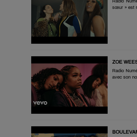
Radio Numé
sœur » est r
», sorti le 4 
ZOE WEES 
Radio Numér
avec son nou
un message d
BOULEVAR