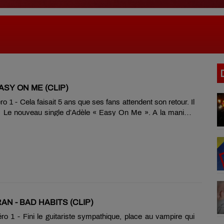
ASY ON ME (CLIP)
 1 - Cela faisait 5 ans que ses fans attendent son retour. Il
à ! Le nouveau single d’Adèle « Easy On Me ». A la manière
e Like You », le clip d’« Easy On Me » démarre en noir et
une maison de campagne mais retrouve la couleur au milieu
n. Adèle prouve également qu’elle n’a rien perdu de sa voix
eurs années en retrait de la vie publique… des notes qui
n faire frissonner plus d’un. Un clip réalisé par le canadien
 avec......
N - BAD HABITS (CLIP)
o 1 - Fini le guitariste sympathique, place au vampire qui