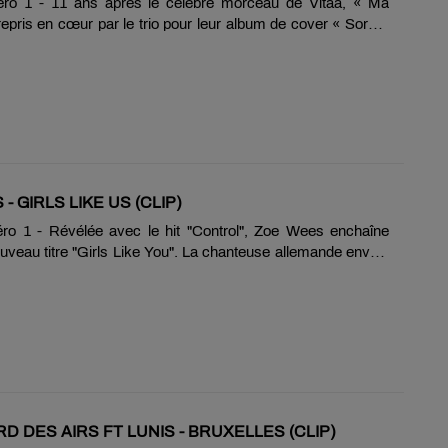
ro 1 - 11 ans après le célèbre morceau de Vitaa, « Ma
epris en cœur par le trio pour leur album de cover « Sorore
juin dernier.
- GIRLS LIKE US (CLIP)
o 1 - Révélée avec le hit "Control", Zoe Wees enchaîne
veau titre "Girls Like You". La chanteuse allemande envoie
'espoir et de solidarité aux femmes sur ce titre puissant.
D DES AIRS FT LUNIS - BRUXELLES (CLIP)