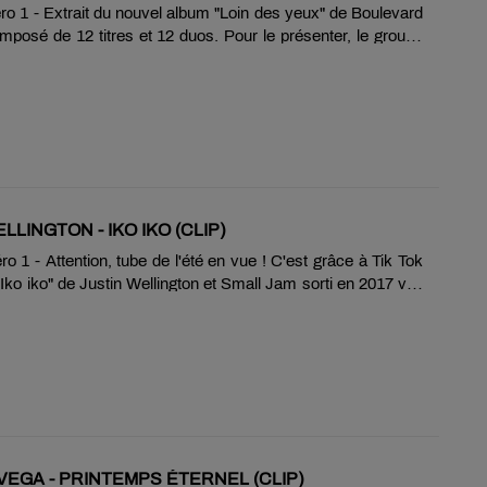
o 1 - Extrait du nouvel album "Loin des yeux" de Boulevard
mposé de 12 titres et 12 duos. Pour le présenter, le groupe
 tube "Bruxelles" avec le duo Lunis.
LLINGTON - IKO IKO (CLIP)
 1 - Attention, tube de l'été en vue ! C'est grâce à Tik Tok
 "Iko iko" de Justin Wellington et Small Jam sorti en 2017 voit
popularité exploser dans toute l'Europe en 2021 ! Classé
r Itunes en France. Le phénomène est lancé !
VEGA - PRINTEMPS ÉTERNEL (CLIP)