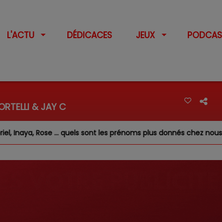
L'ACTU
DÉDICACES
JEUX
PODCAS
RTELLI & JAY C
e … quels sont les prénoms plus donnés chez nous ?
Feux 