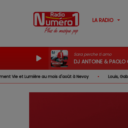
LA RADIO
Sara perche ti amo
DJ ANTOINE & PAOLO O
ière au mois d'août à Nevoy
Louis, Gabriel, Inaya, Ros