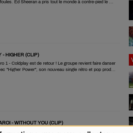
s foules. Ed Sheeran a pris tout le monde à contre-pied le clip
eau single « Bad Habits ». Dans celui-ci, tourné dans les
dres, on peut voir le chanteur britannique retrouver son «
ampires et attaquant sans vergogne les passants. Mais les
sives, les cheveux hirsutes et le maquillage noir autour des
t finalement pas long feu. Contrairement à ces collègues
d Sheeran retrouve sa forme « normale » à la fin du clip
 du soleil, avec un style beaucoup plus......
- HIGHER (CLIP)
 1 - Coldplay est de retour ! Le groupe revient faire danser
ec "Higher Power", son nouveau single rétro et pop produit
in. Chris Martin et ses camarades avaient lancé le titre en
Thomas Pesquet depuis l'espace. Le nouvel album de
ait sortir d'ici la fin de l'année.
AROI - WITHOUT YOU (CLIP)
ro 1 - En février 2021, à 17 ans et 5 mois, The Kid