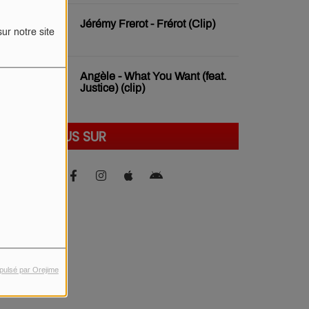
Jérémy Frerot - Frérot (Clip)
ur notre site
Angèle - What You Want (feat.
Justice) (clip)
SUIVEZ-NOUS SUR
pulsé par Orejime