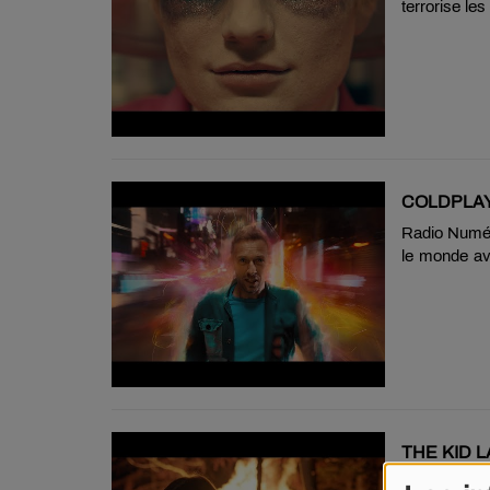
terrorise le
de son nouv
rues de Lon
gang » de v
longues inci
yeux ne fai
vampires, E
pour le lever
COLDPLAY 
Radio Numéro
le monde av
par Max Mart
live avec 
Coldplay devr
THE KID L
Radio Numé