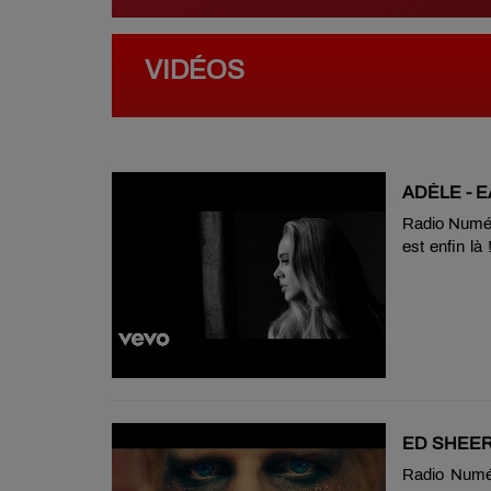
VIDÉOS
ADÈLE - E
Radio Numéro
est enfin l
de « Someon
blanc dans 
de la chanso
après plusi
risquent d’e
Xavier Dolan,
ED SHEERA
Radio Numér