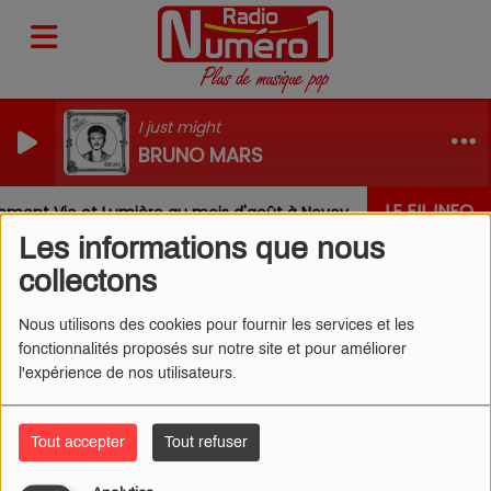
I just might
BRUNO MARS
LE FIL INFO
ment Vie et Lumière au mois d'août à Nevoy
Louis, Ga
Les informations que nous
collectons
Nous utilisons des cookies pour fournir les services et les
fonctionnalités proposés sur notre site et pour améliorer
RIDSA - ME ENAMORE (CLIP)
l'expérience de nos utilisateurs.
Tout accepter
Tout refuser