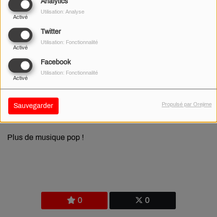
Analytics
Utilisation: Analyse
Activé
Twitter
Utilisation: Fonctionnalité
Activé
Facebook
Utilisation: Fonctionnalité
Activé
Propulsé par Orejime
Sauvegarder
03 MARS 2026
Plus de musique pop !
0
0