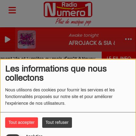
Awake tonight
AFROJACK & SIA & DAVID
LE FIL INFO
ent Vie et Lumière au mois d'août à Nevoy
Louis, Gab
Les informations que nous
collectons
Nous utilisons des cookies pour fournir les services et les
fonctionnalités proposés sur notre site et pour améliorer
AMEL BENT - POURQUOI TU
l'expérience de nos utilisateurs.
RESTES (CLIP)
Tout accepter
Tout refuser