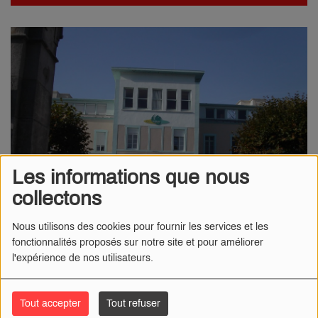
Les informations que nous
collectons
Nous utilisons des cookies pour fournir les services et les
fonctionnalités proposés sur notre site et pour améliorer
l'expérience de nos utilisateurs.
12 JANVIER 2026
Tout accepter
Tout refuser
Radio Numéro 1-
Selon un communiqué de l’
Agence