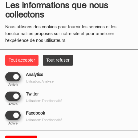
Les informations que nous
collectons
Nous utilisons des cookies pour fournir les services et les
fonctionnalités proposés sur notre site et pour améliorer
l'expérience de nos utilisateurs.
Tout accepter
Tout refuser
Analytics
09 JANVIER 2025
Utilisation: Analyse
Activé
Radio Numéro 1
– Drame ce jeudi 9 janvier vers 7h du
Twitter
matin à Sauvigny-les-bois, juste avant Imphy au niveau de
Utilisation: Fonctionnalité
Activé
l’Intermarché.
Facebook
Utilisation: Fonctionnalité
Selon nos confrères du journal du Centre, une enquête est
Activé
ouverte après un accident de la route à Sauvigny-les-bois.