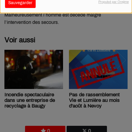
Il faisait encore nuit quand une voiture a percuté un piéton
Propulsé par Orejime
Sauvegarder
au milieu de la route, un homme de 95 ans.
Malheureusement l’homme est décédé malgré
l’intervention des secours.
Voir aussi
Pas de rassemblement
Incendie spectaculaire
Vie et Lumière au mois
dans une entreprise de
d'août à Nevoy
recyclage à Baugy
0
0