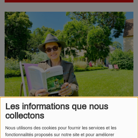
Les informations que nous
collectons
07 FÉVRIER 2025
Nous utilisons des cookies pour fournir les services et les
Radio Numéro 1 -
L’émission phare «
Échappées Belles »
fonctionnalités proposés sur notre site et pour améliorer