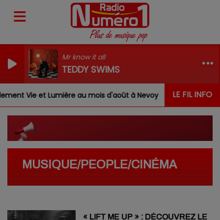
Mr know it all
TEDDY SWIMS
LE FIL INFO
ent Vie et Lumière au mois d'août à Nevoy
Louis, Gab
MUSIQUE/PEOPLE/CINÉMA
« LIFT ME UP » : DÉCOUVREZ LE