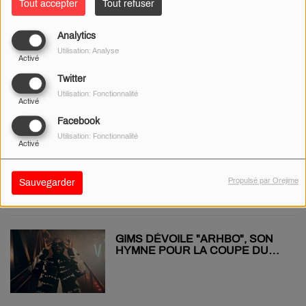
Tout accepter
Tout refuser
Analytics
Utilisation: Analyse
KENDJI FAIT SES PREMIERS
Activé
PAS D'ACTEUR DANS
"CHAMPION" !
Twitter
Utilisation: Fonctionnalité
Activé
Facebook
Utilisation: Fonctionnalité
Activé
LA SÉRIE "LE SEIGNEUR DES
ANNEAUX : LES ANNEAUX DE
POUVOIR", ENFIN DISPO !
Propulsé par Orejime
Sauvegarder
GIMS DÉVOILE "ARHBO", SON
HYMNE POUR LA COUPE DU
MONDE DE FOOTBALL !