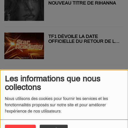
NOUVEAU TITRE DE RIHANNA
TF1 DÉVOILE LA DATE
OFFICIELLE DU RETOUR DE LA
STAR AC'
RIHANNA DE RETOUR SUR
Les informations que nous
SCÈNE POUR LA MI-TEMPS DU
SUPER BOWL !
collectons
Nous utilisons des cookies pour fournir les services et les
fonctionnalités proposés sur notre site et pour améliorer
l'expérience de nos utilisateurs.
AVATAR FAIT SON RETOUR AU
CINÉMA EN VERSION
REMASTERISÉE !