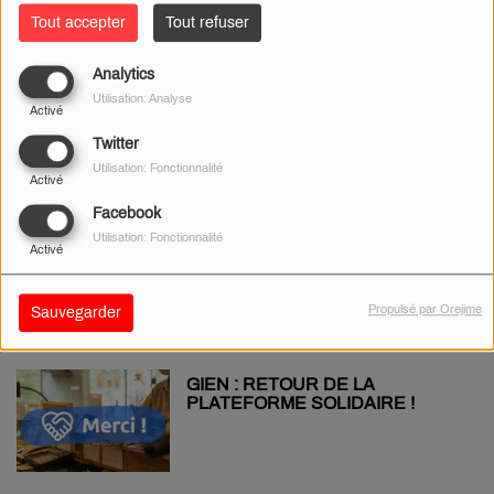
Tout accepter
Tout refuser
Analytics
GIEN : 600.000€ GAGNÉS EN
Utilisation: Analyse
GRATTANT !
Activé
Twitter
Utilisation: Fonctionnalité
Activé
Facebook
GIEN : OUVERTURE DE LA
Utilisation: Fonctionnalité
Activé
PATINOIRE LE 19 DÉCEMBRE
Propulsé par Orejime
Sauvegarder
GIEN : RETOUR DE LA
PLATEFORME SOLIDAIRE !