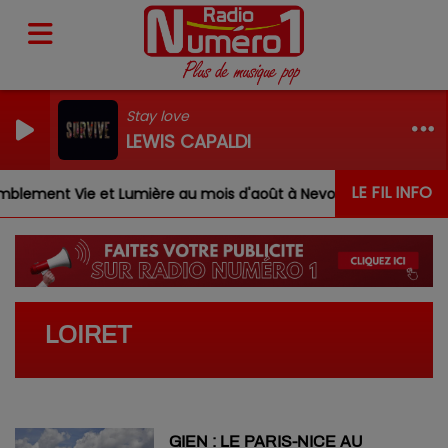
Stay love
LEWIS CAPALDI
LE FIL INFO
lement Vie et Lumière au mois d'août à Nevoy
Louis, 
LOIRET
GIEN : LE PARIS-NICE AU