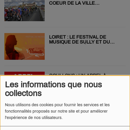
COEUR DE LA VILLE
AUJOURD'HUI !
LOIRET : LE FESTIVAL DE
MUSIQUE DE SULLY ET DU
LOIRET ANNULÉ
COULLONS : UN APPEL À
TÉMOINS APRÈS L'AGRESSION
Les informations que nous
D'UNE ADO DE 15 ANS
collectons
Nous utilisons des cookies pour fournir les services et les
fonctionnalités proposés sur notre site et pour améliorer
LOIRET : LE CASCADEUR RÉMY
l'expérience de nos utilisateurs.
JULIENNE EST MORT