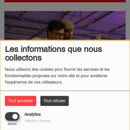
Les informations que nous
collectons
Nous utilisons des cookies pour fournir les services et les
fonctionnalités proposés sur notre site et pour améliorer
l'expérience de nos utilisateurs.
Tout accepter
Tout refuser
07 MAI 2025
Analytics
Radio Numéro 1
- Le 21 juin prochain, à l’occasion de la
Utilisation: Analyse
Fête de la Musique 2025, le Square Gambon accueillera
Activé