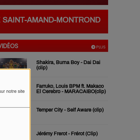
E SAINT-AMAND-MONTROND
VIDÉOS
PLUS
Shakira, Burna Boy - Dai Dai
(clip)
Farruko, Louis BPM ft. Makaco
El Cerebro - MARACAIBO(clip)
ur notre site
Temper City - Self Aware (clip)
Jérémy Frerot - Frérot (Clip)