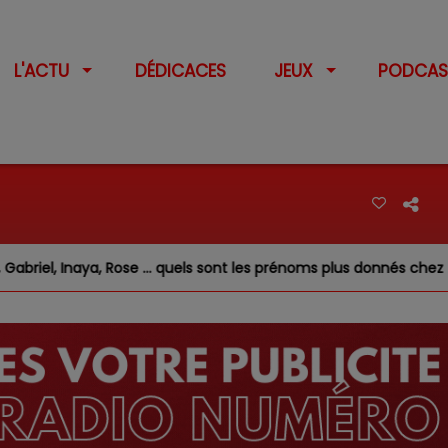
L'ACTU
DÉDICACES
JEUX
PODCAS
l, Inaya, Rose … quels sont les prénoms plus donnés chez nous ?