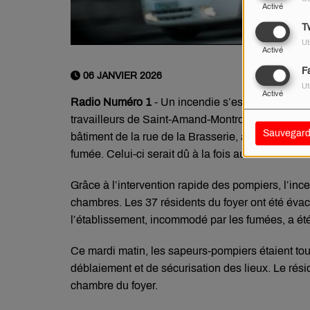
Activé
Tw
Ut
Activé
F
06 JANVIER 2026
Ut
Activé
Radio Numéro 1
- Un incendie s’est déclaré dans
travailleurs de Saint-Amand-Montrond (Cher). Le 
Sauvegard
bâtiment de la rue de la Brasserie, aux alentou
fumée. Celui-ci serait dû à la fois aux flammes et 
Grâce à l’intervention rapide des pompiers, l’inc
chambres. Les 37 résidents du foyer ont été éva
l’établissement, incommodé par les fumées, a ét
Ce mardi matin, les sapeurs-pompiers étaient tou
déblaiement et de sécurisation des lieux. Le rés
chambre du foyer.