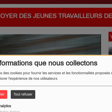
FOYER DES JEUNES TRAVAILLEURS D
formations que nous collectons
ns des cookies pour fournir les services et les fonctionnalités proposés s
iorer l'expérience de nos utilisateurs.
ter
Tout refuser
nalytics
ilisation: Analyse