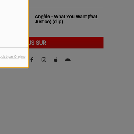
Angèle - What You Want (feat.
Justice) (clip)
SUIVEZ-NOUS SUR
pulsé par Orejime