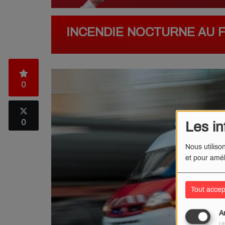
INCENDIE NOCTURNE AU 
0
0
Les in
Nous utiliso
et pour amél
Tout accep
A
Ut