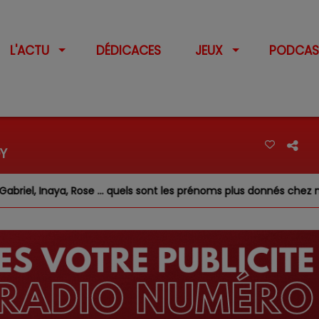
L'ACTU
DÉDICACES
JEUX
PODCAS
Y
 Rose … quels sont les prénoms plus donnés chez nous ?
F