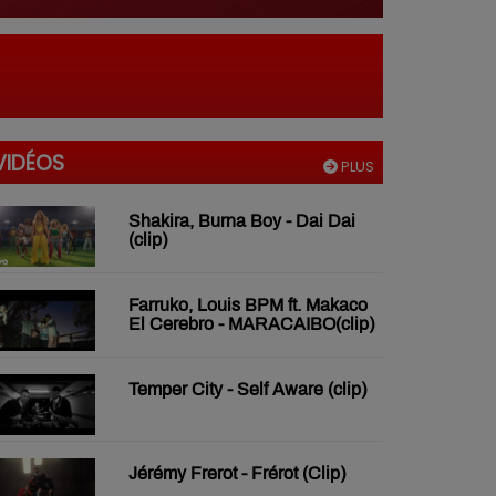
VIDÉOS
PLUS
Shakira, Burna Boy - Dai Dai
(clip)
Farruko, Louis BPM ft. Makaco
El Cerebro - MARACAIBO(clip)
Temper City - Self Aware (clip)
Jérémy Frerot - Frérot (Clip)