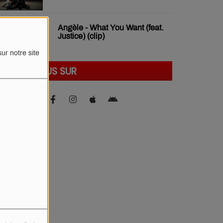
Angèle - What You Want (feat.
Justice) (clip)
ur notre site
SUIVEZ-NOUS SUR