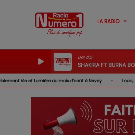
LA RADIO
Dai dai
SHAKIRA FT BURNA BO
Lumière au mois d'août à Nevoy
Louis, Gabriel, Inaya,