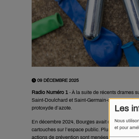
09 DÉCEMBRE 2025
Radio Numéro 1
- À la suite de récents drames 
Saint-Doulchard et Saint-Germain-du-Puy renfor
Les in
protoxyde d’azote.
Nous utiliso
En décembre 2024, Bourges avait déjà interdit par 
et pour amél
cartouches sur l’espace public. Plus de 2 400 b
actions de prévention sont menées auprès des jeu