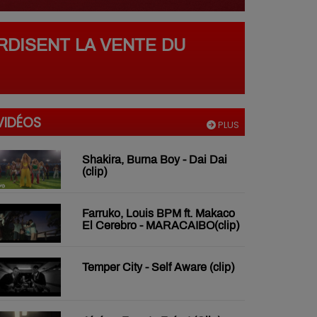
RDISENT LA VENTE DU
VIDÉOS
PLUS
Shakira, Burna Boy - Dai Dai
(clip)
Farruko, Louis BPM ft. Makaco
El Cerebro - MARACAIBO(clip)
Temper City - Self Aware (clip)