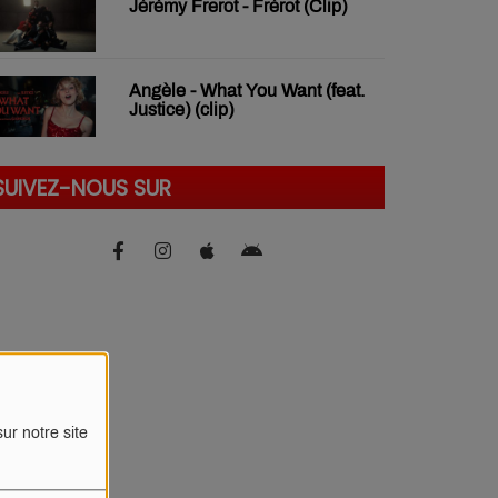
Jérémy Frerot - Frérot (Clip)
Angèle - What You Want (feat.
Justice) (clip)
SUIVEZ-NOUS SUR
ur notre site