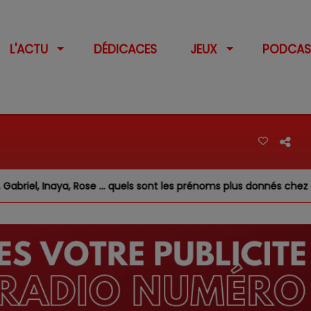
L'ACTU
DÉDICACES
JEUX
PODCAS
Rose … quels sont les prénoms plus donnés chez nous ?
F