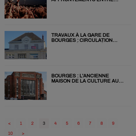
GENDARMES ET FESTIVALIERS
TRAVAUX À LA GARE DE
BOURGES : CIRCULATION
PERTURBÉE JUSQU’À FIN JUIN
BOURGES : L'ANCIENNE
MAISON DE LA CULTURE AU
CŒUR DU LOTO DU
PATRIMOINE 2026
<
1
2
3
4
5
6
7
8
9
10
>