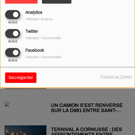
LOURD SUR L’A71 DANS LE
CHER
Analytics
Utilisation: Analyse
Activé
MEURTRE DE JONATHAN
COULOM : 22 ANS APRÈS, LE
Twitter
PROCÈS DU SUSPECT
Utilisation: Fonctionnalité
S’OUVRE À NANTES
Activé
Facebook
Utilisation: Fonctionnalité
Activé
CE WEEK-END, REMONTEZ LE
TEMPS À SULLY-SUR-LOIRE
Propulsé par Orejime
Sauvegarder
UN CAMION S’EST RENVERSÉ
SUR LA D981 ENTRE SAINT-
ÉLOI ET SAUVIGNY-LES-BOIS
TEKNIVAL À CORNUSSE : DES
AFFRONTEMENTS ENTRE