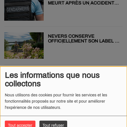
MEURT APRÈS UN ACCIDENT
DE TROTTINETTE À VIGNOUX-
SUR-BARANGEON
NEVERS CONSERVE
OFFICIELLEMENT SON LABEL «
VILLE À VÉLO »
Les informations que nous
INONDATIONS À BOURGES :
L’ÉTAT DE CATASTROPHE
collectons
NATURELLE RECONNU
Nous utilisons des cookies pour fournir les services et les
fonctionnalités proposés sur notre site et pour améliorer
l'expérience de nos utilisateurs.
“LES CONSÉQUENCES
AURAIENT PU ÊTRE
DRAMATIQUES” : UN FOURGON
Tout accepter
Tout refuser
VINCI PERCUTÉ PAR UN POIDS