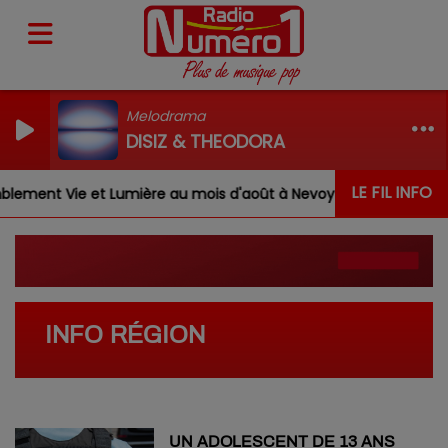
Melodrama
DISIZ & THEODORA
LE FIL INFO
ement Vie et Lumière au mois d'août à Nevoy
Louis, G
INFO RÉGION
UN ADOLESCENT DE 13 ANS