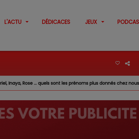
L'ACTU
DÉDICACES
JEUX
PODCAS
… quels sont les prénoms plus donnés chez nous ?
Feux d