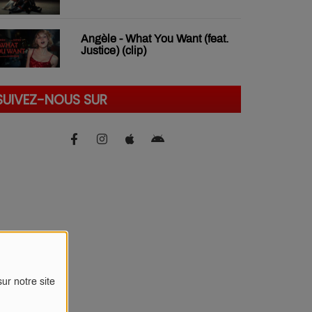
Angèle - What You Want (feat.
Justice) (clip)
SUIVEZ-NOUS SUR
ur notre site