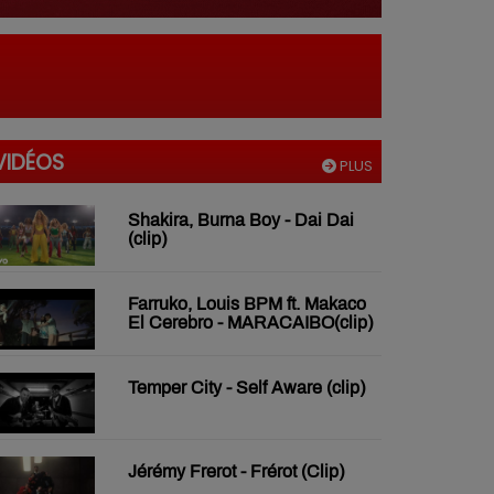
VIDÉOS
PLUS
Shakira, Burna Boy - Dai Dai
(clip)
Farruko, Louis BPM ft. Makaco
El Cerebro - MARACAIBO(clip)
Temper City - Self Aware (clip)
Jérémy Frerot - Frérot (Clip)