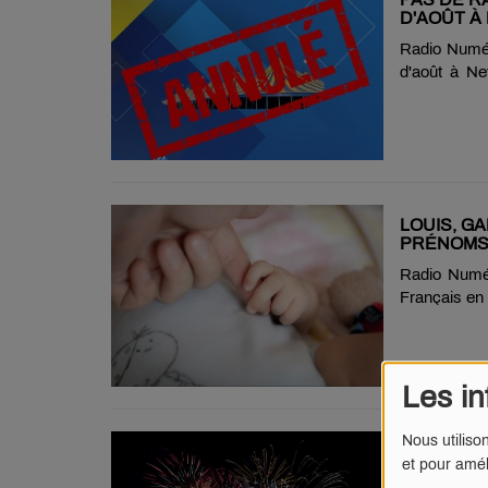
D'AOÛT À
Radio Numér
d'août à Ne
dans un co
préparatoire
engagé à ce
et à trouver
mairie, aucu
cette situatio
LOUIS, G
PRÉNOMS
Radio Numér
Français en
donnés en Fr
place, deva
quatrième po
Les in
Gabriel res
progression
Louis reculen
Nous utiliso
FEUX D'A
et pour amél
DESSUS D