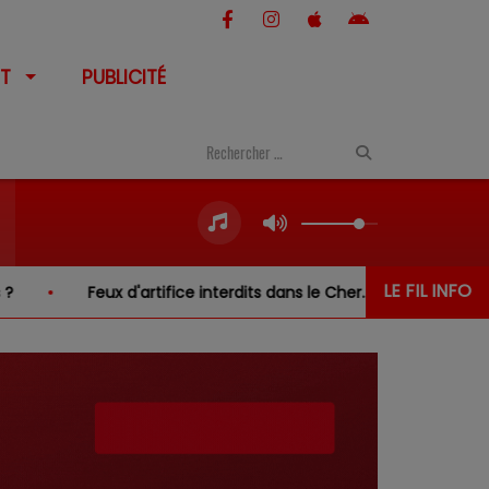
T
PUBLICITÉ
LE FIL INFO
'artifice interdits dans le Cher… sauf au-dessus de l'eau