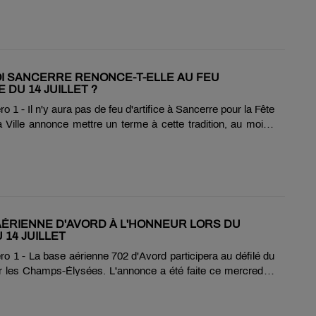
 d'une fusée de détresse, qui a mis le feu à la végétation
 Une quarantaine de pompiers est intervenue. Le feu,
rconscrit, a parcouru 15 hectares, sans faire de blessé. La
es trains a pu reprendre....
 SANCERRE RENONCE-T-ELLE AU FEU
E DU 14 JUILLET ?
 1 - Il n'y aura pas de feu d'artifice à Sancerre pour la Fête
a Ville annonce mettre un terme à cette tradition, au moins
année, et sans doute pour les prochaines. La municipalité
l devient de plus en plus difficile de trouver un site répondant
uses normes de sécurité imposées pour un spectacle
e. À cela s'ajoutent des conditions météorologiques de plus
révisibles : vents violents, sécheresse ou encore fortes
ompliquent régulièrement l'organisation du tir. Face à ces......
AÉRIENNE D'AVORD À L'HONNEUR LORS DU
 14 JUILLET
 1 - La base aérienne 702 d'Avord participera au défilé du
ur les Champs-Élysées. L'annonce a été faite ce mercredi 1
es réseaux sociaux. Au total, 83 aviateurs défileront à pied au
 de la dissuasion. La base sera également représentée dans
torisé avec des véhicules de la Défense Sol-Air. Dans le ciel,