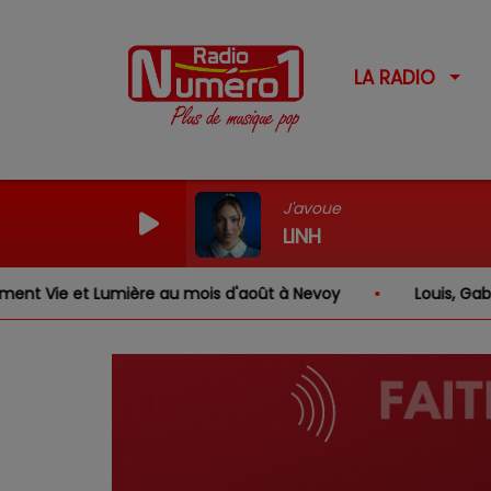
LA RADIO
J'avoue
LINH
re au mois d'août à Nevoy
Louis, Gabriel, Inaya, Rose 