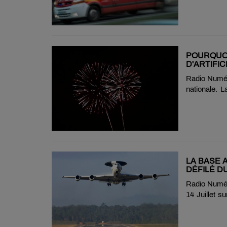
automatique
desséchée.
désormais ci
circulation d
POURQUOI
D'ARTIFIC
Radio Numéro
nationale. L
pour cette 
explique qu'i
aux nombre
pyrotechniqu
en plus imp
pluies, qui c
LA BASE 
DÉFILÉ DU
Radio Numéro
14 Juillet s
juillet sur s
sein du bloc
le défilé mo