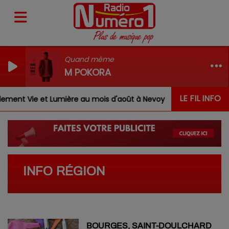
Quand même
M POKORA
LE FIL INFO
ent Vie et Lumière au mois d'août à Nevoy
Louis, Gab
INFO RÉGION
BOURGES, SAINT-DOULCHARD