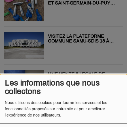
ET SAINT-GERMAIN-DU-PUY
INTERDISENT LA VENTE DU
PROTOXYDE D’AZOTE
VISITEZ LA PLATEFORME
COMMUNE SAMU-SDIS 18 À
BOURGES !
UNE VENTE ILLÉGALE DE
CARAPACES DE TORTUE
Les informations que nous
STOPPÉE À GIEN
collectons
Nous utilisons des cookies pour fournir les services et les
fonctionnalités proposés sur notre site et pour améliorer
BELLEVILLE-SUR-LOIRE : ÇA
l'expérience de nos utilisateurs.
VOUS DIT DE VISITER LA
CENTRALE DE NUIT ?