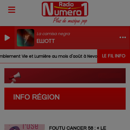
La camisa negra
ELLIOTT
LE FIL INFO
lement Vie et Lumière au mois d'août à Nevoy
Louis, 
INFO RÉGION
FOUTU CANCER 58 : « LE