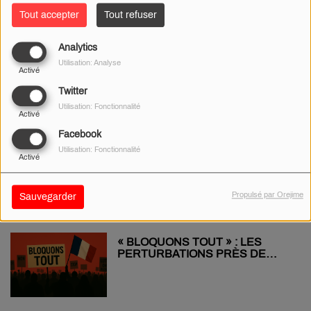
Tout accepter
Tout refuser
Analytics
COSNE-SUR-LOIRE : PAS DE
Utilisation: Analyse
RECONNAISSANCE DE
Activé
CATASTROPHE NATURELLE
APRÈS LA GRÊLE DE JUILLET
Twitter
Utilisation: Fonctionnalité
Activé
Facebook
JUSQUE 32°C DANS LE CHER,
Utilisation: Fonctionnalité
Activé
L’ÉTÉ N’A PAS DIT SON
DERNIER MOT !
Propulsé par Orejime
Sauvegarder
« BLOQUONS TOUT » : LES
PERTURBATIONS PRÈS DE
CHEZ VOUS !