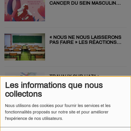
CANCER DU SEIN MASCULIN
REPRÉSENTE 1 % DES CAS »
« NOUS NE NOUS LAISSERONS
PAS FAIRE » LES RÉACTIONS
APRÈS L’ANNONCE DE LA
FERMETURE DU COLLÈGE DU
CHÂTELET
TRAVAUX SUR L’A71 :
L’ÉCHANGEUR DE BOURGES
Les informations que nous
IMPACTÉ JUSQU’AU 3
OCTOBRE
collectons
Nous utilisons des cookies pour fournir les services et les
fonctionnalités proposés sur notre site et pour améliorer
SANCOINS : DES PELUCHES
l'expérience de nos utilisateurs.
«LABUBU» CONTREFAITES
SAISIES SUR LE MARCHÉ