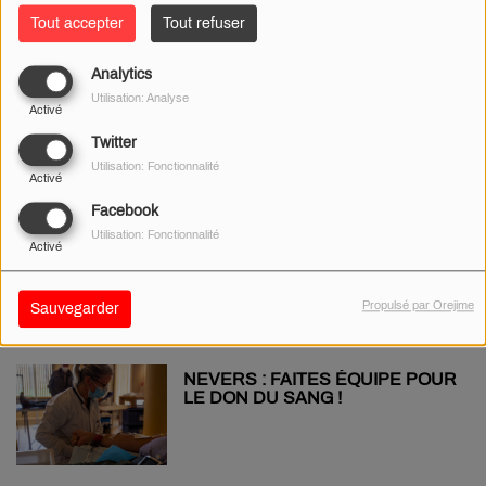
Tout accepter
Tout refuser
Analytics
NIÈVRE : UN HOMME DE 85 ANS
Utilisation: Analyse
MEURT PERCUTÉ PAR UN
Activé
TRAIN
Twitter
Utilisation: Fonctionnalité
Activé
Facebook
LES MAGASINS « LIDL » DE
Utilisation: Fonctionnalité
Activé
BRIARE ET DE COSNE EN
GRÈVE !
Propulsé par Orejime
Sauvegarder
NEVERS : FAITES ÉQUIPE POUR
LE DON DU SANG !