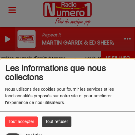
Repeat it
MARTIN GARRIX & ED SHEERAN
LE FIL INFO
mière au mois d'août à Nevoy
Louis, Gabriel, Inaya, R
Les informations que nous
collectons
Nous utilisons des cookies pour fournir les services et les
fonctionnalités proposés sur notre site et pour améliorer
MARINE - MA FAUTE (CLIP)
l'expérience de nos utilisateurs.
Tout accepter
Tout refuser