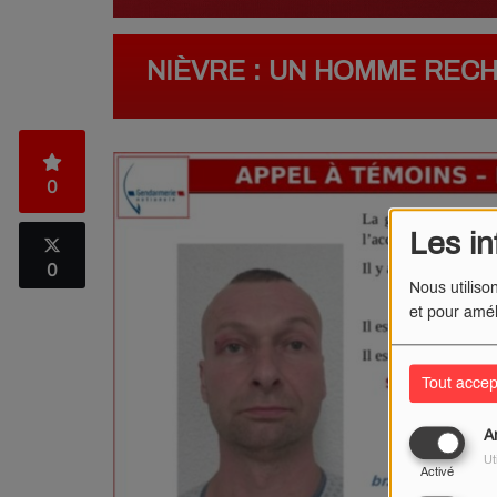
NIÈVRE : UN HOMME REC
0
Les in
0
Nous utiliso
et pour amél
Tout accep
A
Ut
Activé