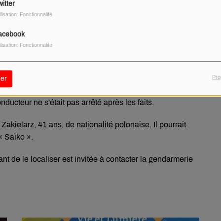
itter
ilisation: Fonctionnalité
acebook
ilisation: Fonctionnalité
sur-Loire lance un appel à témoins dans le cadre de
Pro
er
i dernier à Sichamps. Un motard de 54 ans avait perdu la
ducteur ne s'était pas arrêté après les faits.
kielarz, 41 ans, de nationalité polonaise. Il pourrait
 Saïko ».
t de le localiser est invitée à contacter la gendarmerie