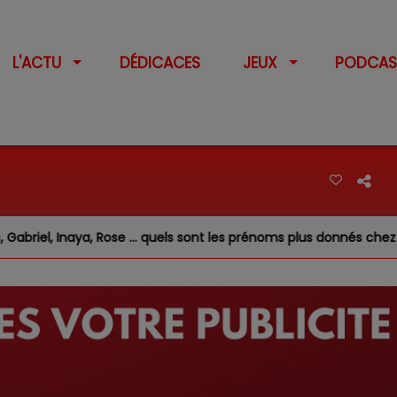
L'ACTU
DÉDICACES
JEUX
PODCAS
el, Inaya, Rose … quels sont les prénoms plus donnés chez nous ?