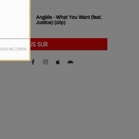
Angèle - What You Want (feat.
Justice) (clip)
SUIVEZ-NOUS SUR
pulsé par Orejime