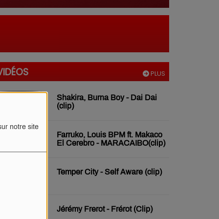
VIDÉOS
PLUS
Shakira, Burna Boy - Dai Dai
(clip)
ur notre site
Farruko, Louis BPM ft. Makaco
El Cerebro - MARACAIBO(clip)
Temper City - Self Aware (clip)
Jérémy Frerot - Frérot (Clip)