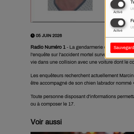
Tw
Ut
Activé
F
Ut
Activé
05 JUIN 2026
Radio Numéro 1
- La gendarmerie de La Charité-
Sauvegard
l'enquête sur l'accident mortel survenu le 28 ma
vie dans une collision avec une voiture dont le con
Les enquêteurs recherchent actuellement Marcin Za
être accompagné de son chien labrador nommé «
Toute personne disposant d'informations permettan
ou à composer le 17.
Voir aussi