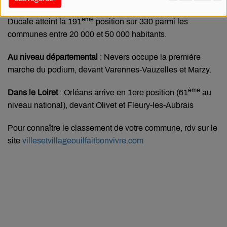
41 places
, atteignant la
388
ᵉ
position
du palmarès. La Cité
ème
Ducale atteint la 191
position sur 330 parmi les
communes entre 20 000 et 50 000 habitants.
Au niveau départemental
: Nevers occupe la première
marche du podium, devant Varennes-Vauzelles et Marzy.
ème
Dans le Loiret
: Orléans arrive en 1ere position (61
au
niveau national), devant Olivet et Fleury-les-Aubrais
Pour connaître le classement de votre commune, rdv sur le
site
villesetvillageouilfaitbonvivre.com