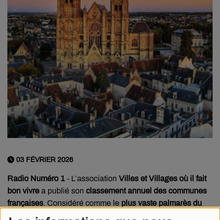
03 FÉVRIER 2026
Radio Numéro 1
- L’association
Villes et Villages où il fait
bon vivre
a publié son
classement annuel des communes
françaises
. Considéré comme le
plus vaste palmarès du
genre
, il évalue la qualité de vie dans l’ensemble des villes