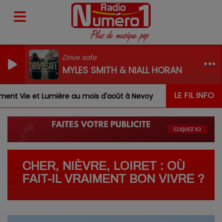
Drive safe
MYLES SMITH & NIALL HORAN
LE FIL INFO
umière au mois d'août à Nevoy
Louis, Gabriel, Inaya, 
CHER, NIÈVRE, LOIRET : OÙ
FAIT-IL VRAIMENT BON VIVRE ?