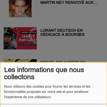
MARTIN NEY RENVOYÉ AUX
ASSISES POUR ENLÈVEMENT
ET MEURTRE
LORÀNT DEUTSCH EN
DÉDICACE À BOURGES
MICHEL POLNAREFF EN
OUVERTURE DU PRINTEMPS
Les informations que nous
DE BOURGES 2025 !
collectons
Nous utilisons des cookies pour fournir les services et les
fonctionnalités proposés sur notre site et pour améliorer
VISITEZ LE CENTRE
l'expérience de nos utilisateurs.
HOSPITALIER JACQUES CŒUR
POUR SON 30ÈME
ANNIVERSAIRE !