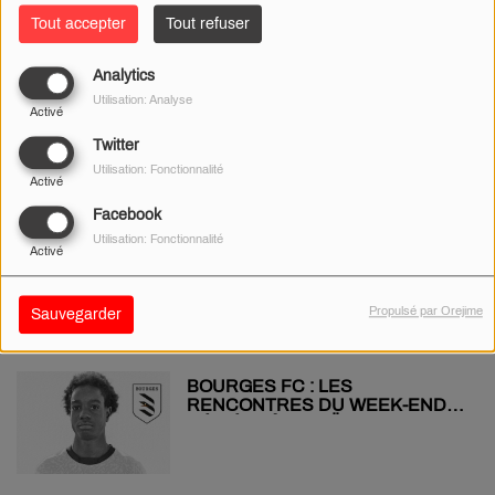
Tout accepter
Tout refuser
Analytics
PODCAST - UNE CAGNOTTE
Utilisation: Analyse
POUR SOUTENIR « VINORIZON
Activé
» !
Twitter
Utilisation: Fonctionnalité
Activé
Facebook
PRINTEMPS DE BOURGES : MC
Utilisation: Fonctionnalité
Activé
SOLAAR, THE AVENER,
YODELICE … SERONT SUR LA
SCÈNE DU W !
Propulsé par Orejime
Sauvegarder
BOURGES FC : LES
RENCONTRES DU WEEK-END
DÉDIÉES À ISRAËL