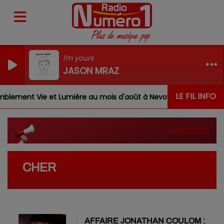
I'm yours
JASON MRAZ
LE FIL INFO
lement Vie et Lumière au mois d'août à Nevoy
Louis, 
CHER
AFFAIRE JONATHAN COULOM :