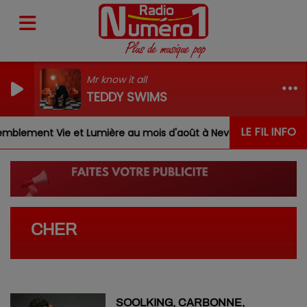
Mr know it all
TEDDY SWIMS
LE FIL INFO
blement Vie et Lumière au mois d'août à Nevoy
Louis,
CHER
SOOLKING, CARBONNE,