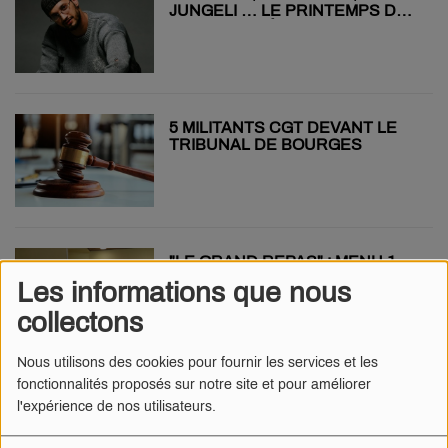
JUNGELI … LE PRINTEMPS DE
BOURGES DÉVOILE SES 2
SOIRÉES 100% RAP !
5 MILITANTS CGT DEVANT LE
TRIBUNAL DE BOURGES
"LE GRAND REPAS" : MENU 1
ÉTOILE AU COLLÈGE DE
Les informations que nous
SANCERGUES
collectons
Nous utilisons des cookies pour fournir les services et les
fonctionnalités proposés sur notre site et pour améliorer
VOUS POUVEZ ASSISTER AUX
l'expérience de nos utilisateurs.
ENTRAÎNEMENTS DU BOURGES
BASKET TOUS LES LUNDIS !