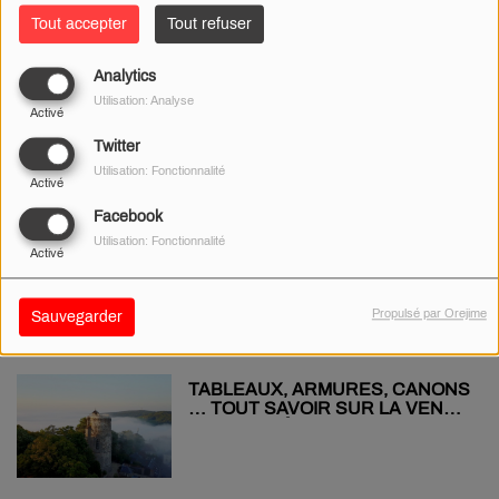
Tout accepter
Tout refuser
Analytics
SAINT-MAUR : DES GARDES À
Utilisation: Analyse
VUE APRÈS LA MORT D’UN
Activé
JEUNE DE 21 ANS PAR ARME
BLANCHE
Twitter
Utilisation: Fonctionnalité
Activé
Facebook
CHER, LOIRET, NIÈVRE : LES
Utilisation: Fonctionnalité
Activé
SITES CHOISIS PAR LE LOTO DU
PATRIMOINE
Propulsé par Orejime
Sauvegarder
TABLEAUX, ARMURES, CANONS
… TOUT SAVOIR SUR LA VENTE
AUX ENCHÈRES D’OBJETS DU
CHÂTEAU DE SANCERRE